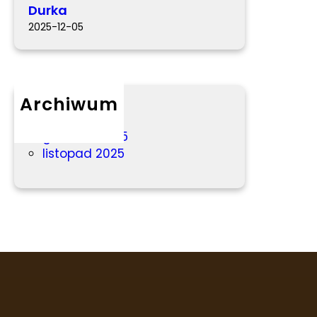
Durka
-
2025-12-05
u
–
L
e
Archiwum
o
n
marzec 2026
D
grudzień 2025
u
listopad 2025
r
k
a