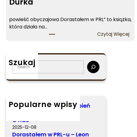
Durka
powieść obyczajowa Dorastałem w PRL” to książka,
która działa na…
:
Czytaj Więcej
D
o
r
Szukaj
a
S
s
e
t
a
a
r
ł
c
e
h
Popularne wpisy
Miś Kabiś – Elżbieta Stępień
m
2026-03-05
w
O nas
P
2025-12-08
R
Dorastałem w PRL-u – Leon
L