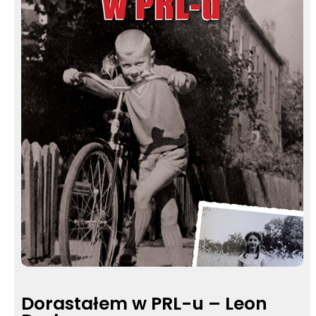
a
s
Dorastałem w PRL-u – Leon