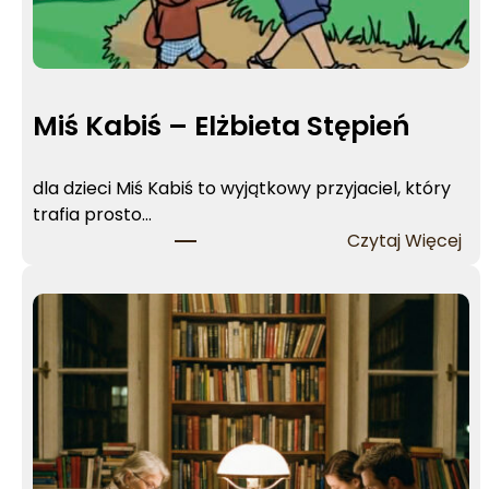
Miś Kabiś – Elżbieta Stępień
dla dzieci Miś Kabiś to wyjątkowy przyjaciel, który
trafia prosto…
:
Czytaj Więcej
M
i
ś
K
a
b
i
ś
–