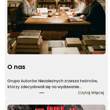
E
l
ż
b
i
e
t
a
S
t
ę
O nas
p
i
e
Grupa Autorów Niezależnych zrzesza twórców,
ń
którzy zdecydowali się na wydawanie…
:
Czytaj Więcej
O
n