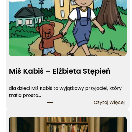
Miś Kabiś – Elżbieta Stępień
dla dzieci Miś Kabiś to wyjątkowy przyjaciel, który
trafia prosto…
:
Czytaj Więcej
M
i
ś
K