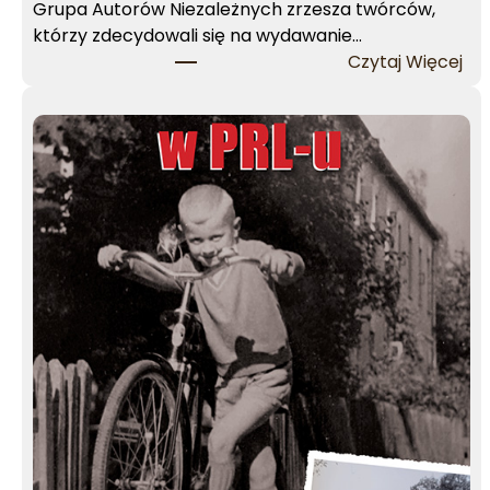
e
Grupa Autorów Niezależnych zrzesza twórców,
ń
którzy zdecydowali się na wydawanie…
:
Czytaj Więcej
O
n
a
s