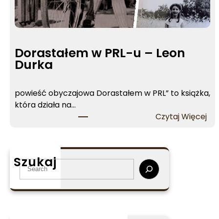
Dorastałem w PRL-u – Leon
Durka
powieść obyczajowa Dorastałem w PRL” to książka,
która działa na…
:
Czytaj Więcej
D
o
r
Szukaj
a
S
s
e
t
a
a
r
ł
c