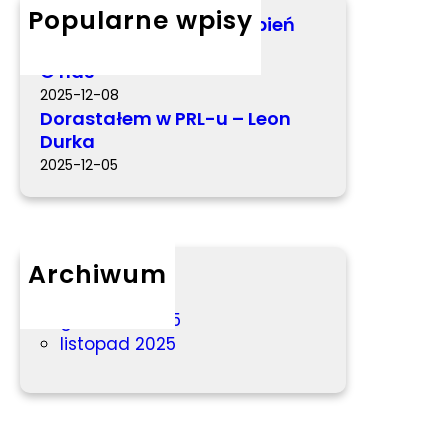
e
h
Popularne wpisy
Miś Kabiś – Elżbieta Stępień
m
2026-03-05
w
O nas
P
2025-12-08
R
Dorastałem w PRL-u – Leon
L
Durka
-
2025-12-05
u
–
L
e
Archiwum
o
n
marzec 2026
D
grudzień 2025
u
listopad 2025
r
k
a