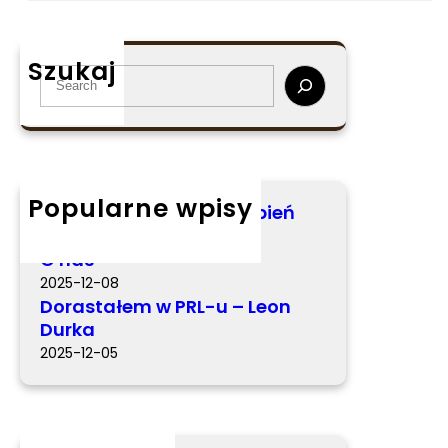
D
o
r
Szukaj
a
S
s
e
t
a
a
r
ł
c
e
h
Popularne wpisy
Miś Kabiś – Elżbieta Stępień
m
2026-03-05
w
O nas
P
2025-12-08
R
Dorastałem w PRL-u – Leon
L
Durka
-
2025-12-05
u
–
L
e