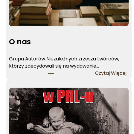
t
a
S
t
ę
O nas
p
i
e
Grupa Autorów Niezależnych zrzesza twórców,
ń
którzy zdecydowali się na wydawanie…
:
Czytaj Więcej
O
n
a
s