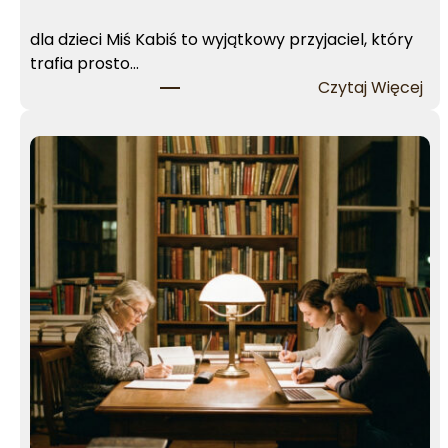
dla dzieci Miś Kabiś to wyjątkowy przyjaciel, który
trafia prosto…
:
Czytaj Więcej
M
i
ś
K
a
b
i
ś
–
E
l
ż
b
i
e