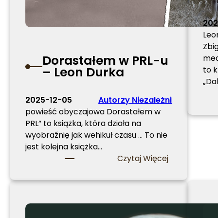
202
Leo
Zbi
Dorastałem w PRL-u
med
– Leon Durka
to k
„Dal
2025-12-05
Autorzy Niezależni
powieść obyczajowa Dorastałem w
PRL” to książka, która działa na
wyobraźnię jak wehikuł czasu … To nie
jest kolejna książka…
:
Czytaj Więcej
D
o
r
a
s