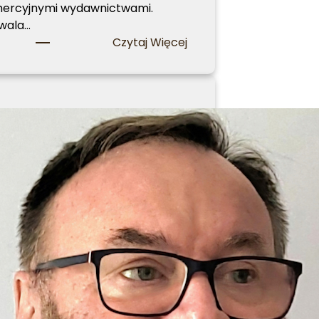
ercyjnymi wydawnictwami.
wala…
:
Czytaj Więcej
O
n
a
s