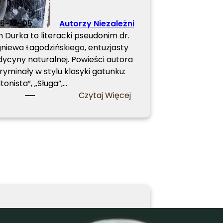
5-12-05
Autorzy Niezależni
n Durka to literacki pseudonim dr.
gniewa Łagodzińskiego, entuzjasty
ycyny naturalnej. Powieści autora
ryminały w stylu klasyki gatunku:
tonista”, „Sługa”,…
:
Czytaj Więcej
L
e
o
n
D
u
r
k
a