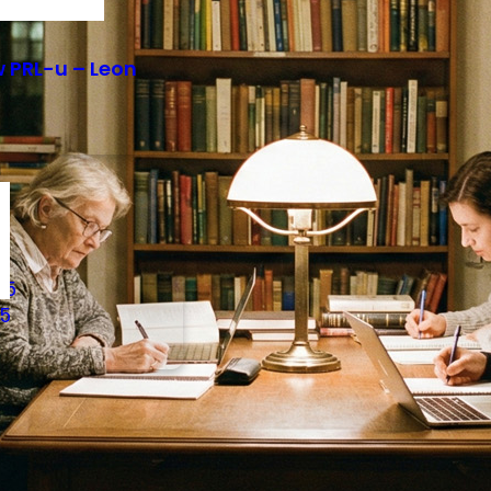
 PRL-u – Leon
m
6
25
25