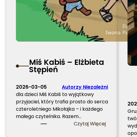
Miś Kabiś – Elżbieta
Stępień
2026-03-05
Autorzy Niezależni
dla dzieci Miś Kabiś to wyjątkowy
przyjaciel, który trafia prosto do serca
202
czteroletniego Mikołajka – i każdego
Gru
małego czytelnika. Razem…
twó
:
Czytaj Więcej
wyd
M
opo