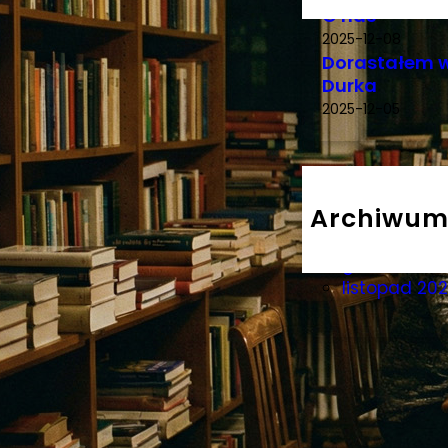
O nas
2025-12-08
Dorastałem w
Durka
2025-12-05
Archiwu
marzec 202
grudzień 20
listopad 20