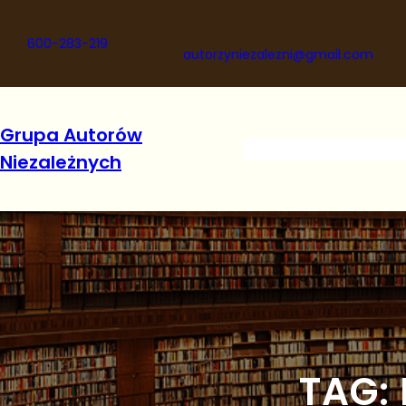
Przejdź
do
600-283-219
treści
autorzyniezalezni@gmail.com
Grupa Autorów
Niezależnych
TAG: