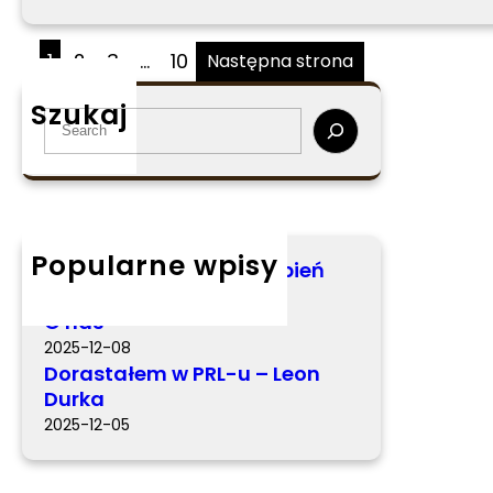
1
2
3
…
10
Następna strona
Szukaj
S
e
a
r
c
h
Popularne wpisy
Miś Kabiś – Elżbieta Stępień
2026-03-05
O nas
2025-12-08
Dorastałem w PRL-u – Leon
Durka
2025-12-05